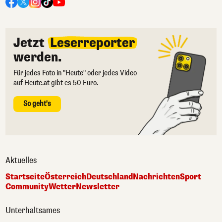
Jetzt
Leserreporter
werden.
Für jedes Foto in "Heute" oder jedes Video
auf Heute.at gibt es 50 Euro.
So geht's
Aktuelles
Startseite
Österreich
Deutschland
Nachrichten
Sport
Community
Wetter
Newsletter
Unterhaltsames