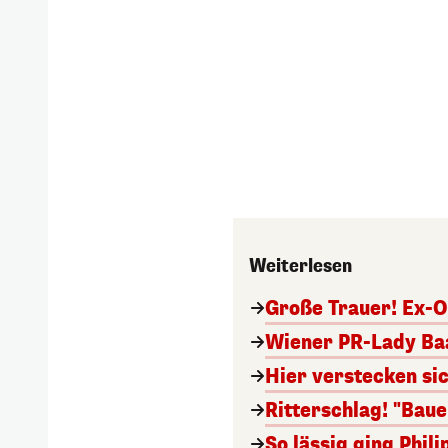
Weiterlesen
Große Trauer! Ex-O
Wiener PR-Lady Baa
Hier verstecken si
Ritterschlag! "Bau
So lässig ging Phi