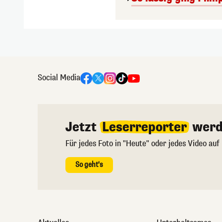
Social Media
Jetzt
Leserreporter
werd
Für jedes Foto in "Heute" oder jedes Video auf
So geht's