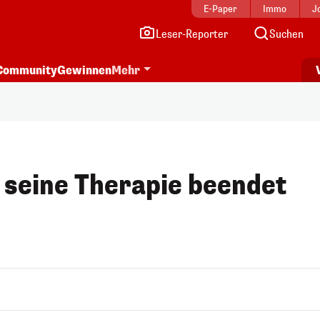
E-Paper
Immo
J
Leser-Reporter
Suchen
Community
Gewinnen
Mehr
t seine Therapie beendet