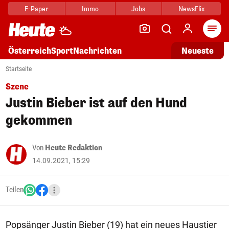
E-Paper
Immo
Jobs
NewsFlix
Arti
Österreich
Sport
Nachrichten
Neueste
Startseite
Szene
Justin Bieber ist auf den Hund
gekommen
Von
Heute Redaktion
14.09.2021, 15:29
Teilen
Popsänger Justin Bieber (19) hat ein neues Haustier