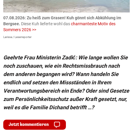
ch
07.08.2026: Zu heiß zum Grasen! Kuh gönnt sich Abkühlung im
0
Bergsee.
Diese Kuh lieferte wohl das
charmanteste Motiv des
S
Sommers 2026 >>
a
>
Larissa / Leserreporter
zV
Geehrte Frau Ministerin Zadić: Wie lange wollen Sie
noch zuschauen, wie ein Rechtsmissbrauch nach
dem anderen begangen wird? Wann handeln Sie
endlich und setzen den Missständen in Ihrem
Verantwortungsbereich ein Ende? Oder sind Gesetze
zum Persönlichkeitsschutz außer Kraft gesetzt, nur,
weil es die Familie Dichand betrifft …?
Jetzt kommentieren