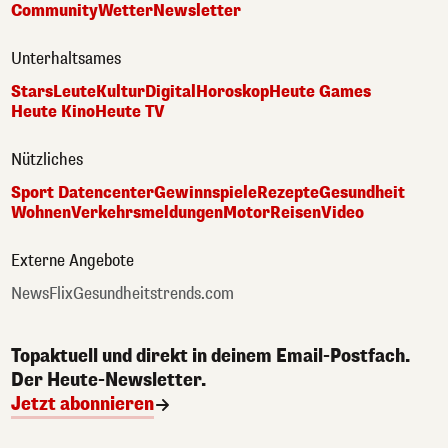
Community
Wetter
Newsletter
Unterhaltsames
Stars
Leute
Kultur
Digital
Horoskop
Heute Games
Heute Kino
Heute TV
Nützliches
Sport Datencenter
Gewinnspiele
Rezepte
Gesundheit
Wohnen
Verkehrsmeldungen
Motor
Reisen
Video
Externe Angebote
NewsFlix
Gesundheitstrends.com
Topaktuell und direkt in deinem Email-Postfach.
Der Heute-Newsletter.
Jetzt abonnieren