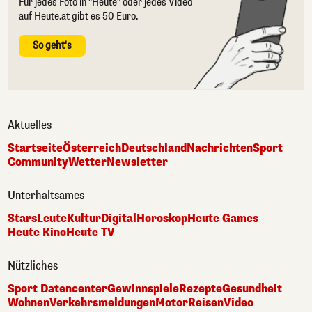
Für jedes Foto in "Heute" oder jedes Video
auf Heute.at gibt es 50 Euro.
So geht's
Aktuelles
Startseite
Österreich
Deutschland
Nachrichten
Sport
Community
Wetter
Newsletter
Unterhaltsames
Stars
Leute
Kultur
Digital
Horoskop
Heute Games
Heute Kino
Heute TV
Nützliches
Sport Datencenter
Gewinnspiele
Rezepte
Gesundheit
Wohnen
Verkehrsmeldungen
Motor
Reisen
Video