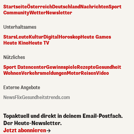
Startseite
Österreich
Deutschland
Nachrichten
Sport
Community
Wetter
Newsletter
Unterhaltsames
Stars
Leute
Kultur
Digital
Horoskop
Heute Games
Heute Kino
Heute TV
Nützliches
Sport Datencenter
Gewinnspiele
Rezepte
Gesundheit
Wohnen
Verkehrsmeldungen
Motor
Reisen
Video
Externe Angebote
NewsFlix
Gesundheitstrends.com
Topaktuell und direkt in deinem Email-Postfach.
Der Heute-Newsletter.
Jetzt abonnieren