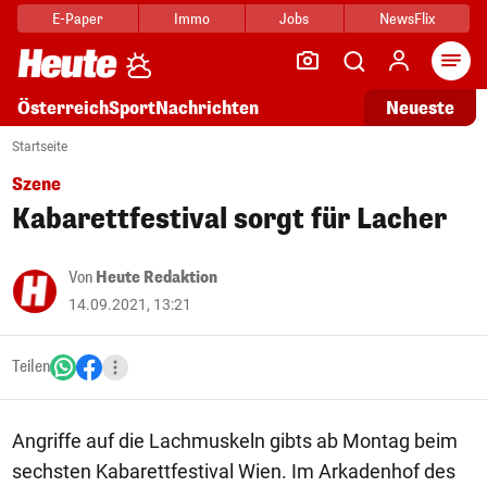
E-Paper
Immo
Jobs
NewsFlix
Arti
Österreich
Sport
Nachrichten
Neueste
Startseite
Szene
Kabarettfestival sorgt für Lacher
Von
Heute Redaktion
14.09.2021, 13:21
Teilen
Angriffe auf die Lachmuskeln gibts ab Montag beim
sechsten Kabarettfestival Wien. Im Arkadenhof des