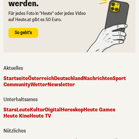
werden.
Für jedes Foto in "Heute" oder jedes Video
auf Heute.at gibt es 50 Euro.
So geht's
Aktuelles
Startseite
Österreich
Deutschland
Nachrichten
Sport
Community
Wetter
Newsletter
Unterhaltsames
Stars
Leute
Kultur
Digital
Horoskop
Heute Games
Heute Kino
Heute TV
Nützliches