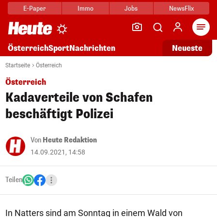
E-Paper
Immo
Jobs
NewsFlix
Arti
Österreich
Sport
Nachrichten
Neueste
Startseite
Österreich
Österreich
Kadaverteile von Schafen
beschäftigt Polizei
Von
Heute Redaktion
14.09.2021, 14:58
Teilen
In Natters sind am Sonntag in einem Wald von