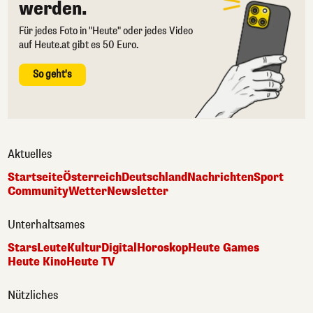
werden.
Für jedes Foto in "Heute" oder jedes Video
auf Heute.at gibt es 50 Euro.
So geht's
Aktuelles
Startseite
Österreich
Deutschland
Nachrichten
Sport
Community
Wetter
Newsletter
Unterhaltsames
Stars
Leute
Kultur
Digital
Horoskop
Heute Games
Heute Kino
Heute TV
Nützliches