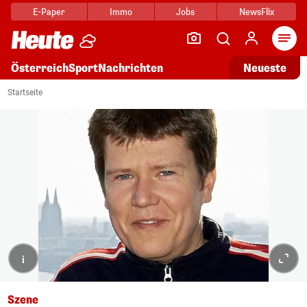
E-Paper
Immo
Jobs
NewsFlix
Arti
Österreich
Sport
Nachrichten
Neueste
Startseite
i
Szene