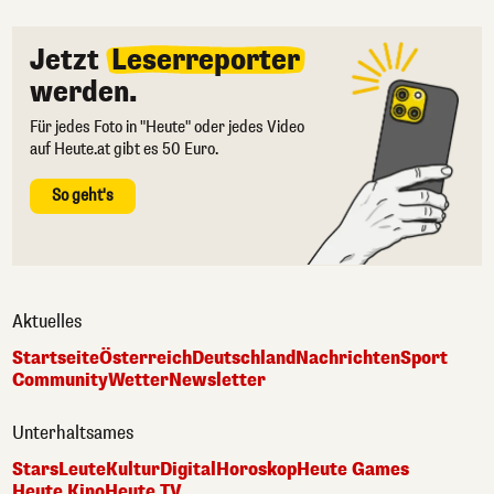
Jetzt
Leserreporter
werden.
Für jedes Foto in "Heute" oder jedes Video
auf Heute.at gibt es 50 Euro.
So geht's
Aktuelles
Startseite
Österreich
Deutschland
Nachrichten
Sport
Community
Wetter
Newsletter
Unterhaltsames
Stars
Leute
Kultur
Digital
Horoskop
Heute Games
Heute Kino
Heute TV