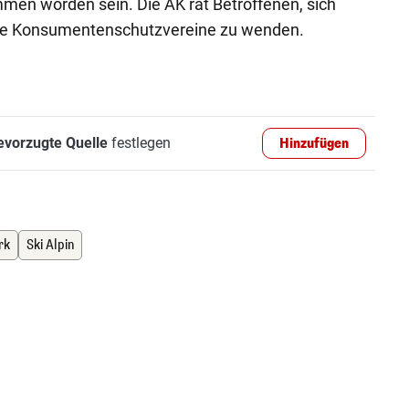
men worden sein. Die AK rät Betroffenen, sich
ere Konsumentenschutzvereine zu wenden.
evorzugte Quelle
festlegen
Hinzufügen
rk
Ski Alpin