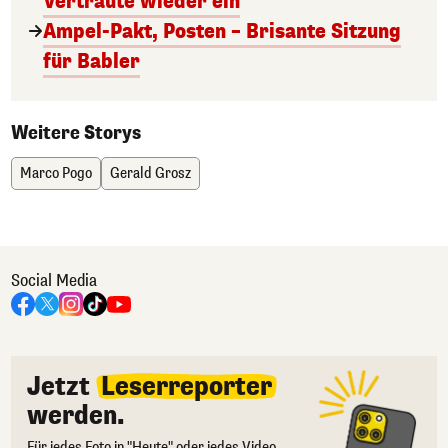
Vertraute wieder ein
Ampel-Pakt, Posten – Brisante Sitzung
für Babler
Weitere Storys
Marco Pogo
Gerald Grosz
Social Media
Jetzt
Leserreporter
werden.
Für jedes Foto in "Heute" oder jedes Video