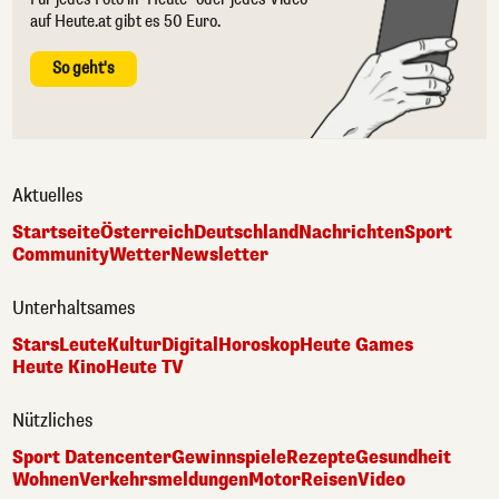
auf Heute.at gibt es 50 Euro.
So geht's
Aktuelles
Startseite
Österreich
Deutschland
Nachrichten
Sport
Community
Wetter
Newsletter
Unterhaltsames
Stars
Leute
Kultur
Digital
Horoskop
Heute Games
Heute Kino
Heute TV
Nützliches
Sport Datencenter
Gewinnspiele
Rezepte
Gesundheit
Wohnen
Verkehrsmeldungen
Motor
Reisen
Video