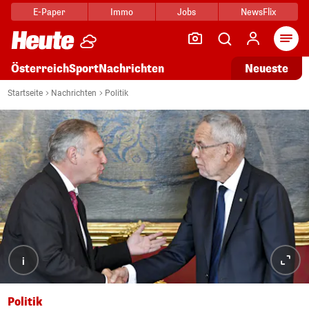
E-Paper
Immo
Jobs
NewsFlix
Arti
Österreich
Sport
Nachrichten
Neueste
Startseite
Nachrichten
Politik
i
Politik