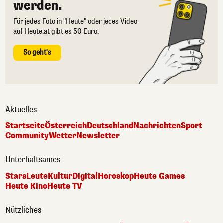
werden.
Für jedes Foto in "Heute" oder jedes Video
auf Heute.at gibt es 50 Euro.
So geht's
Aktuelles
Startseite
Österreich
Deutschland
Nachrichten
Sport
Community
Wetter
Newsletter
Unterhaltsames
Stars
Leute
Kultur
Digital
Horoskop
Heute Games
Heute Kino
Heute TV
Nützliches