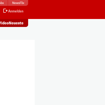
obs
NewsFlix
Anmelden
Alle
s ansehen
Artikel lesen
Video
Neueste