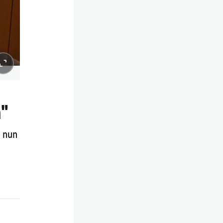
"
, nun