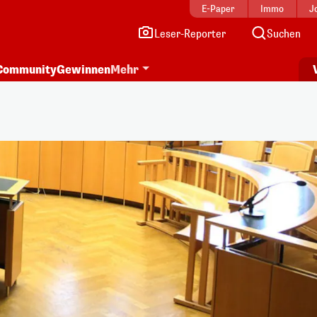
E-Paper
Immo
J
Leser-Reporter
Suchen
Community
Gewinnen
Mehr