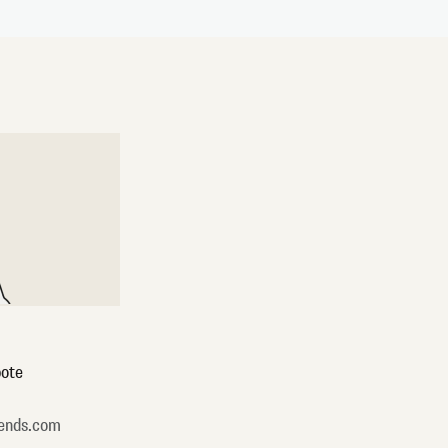
ote
ends.com