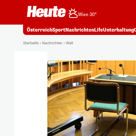
Wien 30°
Österreich
Sport
Nachrichten
Life
Unterhaltung
Startseite
Nachrichten
Welt