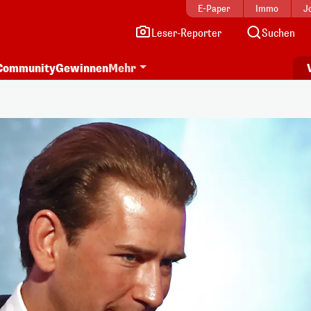
E-Paper
Immo
J
Leser-Reporter
Suchen
Community
Gewinnen
Mehr