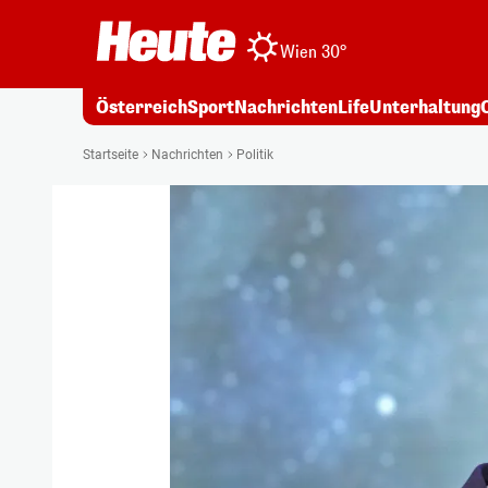
Wien 30°
Österreich
Sport
Nachrichten
Life
Unterhaltung
Startseite
Nachrichten
Politik