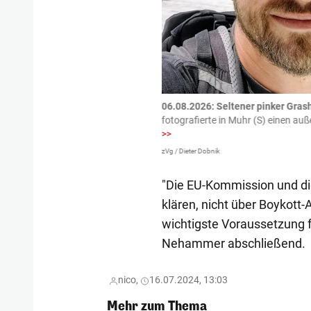
tzte.
Zu einem tragischen
06.08.2026: Seltener pinker Grash
igen gekommen.
Bei einem Frontal-
fotografierte in Muhr (S) einen a
>>
zVg / Dieter Dobnik
"Die EU-Kommission und die
klären, nicht über Boykott-A
wichtigste Voraussetzung 
Nehammer abschließend.
nico,
16.07.2024, 13:03
Mehr zum Thema