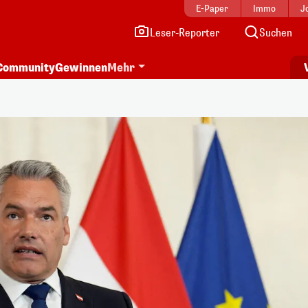
E-Paper
Immo
J
Leser-Reporter
Suchen
Community
Gewinnen
Mehr