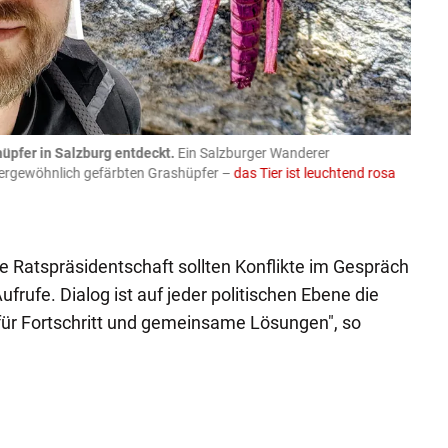
üpfer in Salzburg entdeckt.
Ein Salzburger Wanderer
05.08
ußergewöhnlich gefärbten Grashüpfer –
das Tier ist leuchtend rosa
schlie
APA-Imag
 Ratspräsidentschaft sollten Konflikte im Gespräch
ufrufe. Dialog ist auf jeder politischen Ebene die
für Fortschritt und gemeinsame Lösungen", so