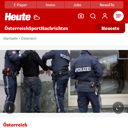
E-Paper
Immo
Jobs
NewsFlix
Arti
Österreich
Sport
Nachrichten
Neueste
Startseite
Österreich
i
Österreich