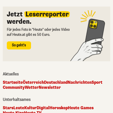
Jetzt
Leserreporter
werden.
Für jedes Foto in "Heute" oder jedes Video
auf Heute.at gibt es 50 Euro.
So geht's
Aktuelles
Startseite
Österreich
Deutschland
Nachrichten
Sport
Community
Wetter
Newsletter
Unterhaltsames
Stars
Leute
Kultur
Digital
Horoskop
Heute Games
Heute Kino
Heute TV