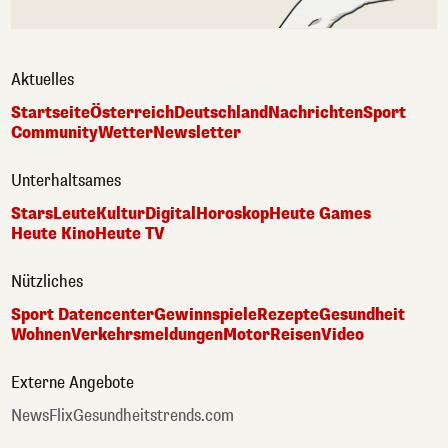
Aktuelles
Startseite
Österreich
Deutschland
Nachrichten
Sport
Community
Wetter
Newsletter
Unterhaltsames
Stars
Leute
Kultur
Digital
Horoskop
Heute Games
Heute Kino
Heute TV
Nützliches
Sport Datencenter
Gewinnspiele
Rezepte
Gesundheit
Wohnen
Verkehrsmeldungen
Motor
Reisen
Video
Externe Angebote
NewsFlix
Gesundheitstrends.com