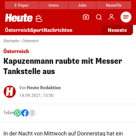
E-Paper
Immo
Jobs
NewsFlix
Arti
Österreich
Sport
Nachrichten
Neueste
Startseite
Österreich
Österreich
Kapuzenmann raubte mit Messer
Tankstelle aus
Von
Heute Redaktion
14.09.2021, 13:50
Teilen
In der Nacht von Mittwoch auf Donnerstag hat ein