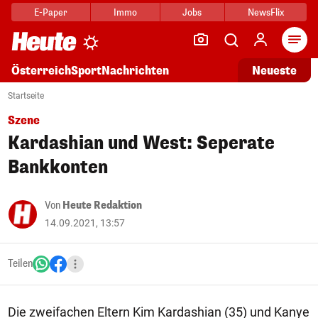
E-Paper
Immo
Jobs
NewsFlix
Arti
Österreich
Sport
Nachrichten
Neueste
Startseite
Szene
Kardashian und West: Seperate
Bankkonten
Von
Heute Redaktion
14.09.2021, 13:57
Teilen
Die zweifachen Eltern Kim Kardashian (35) und Kanye