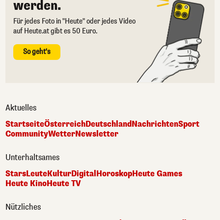
werden.
Für jedes Foto in "Heute" oder jedes Video
auf Heute.at gibt es 50 Euro.
So geht's
Aktuelles
Startseite
Österreich
Deutschland
Nachrichten
Sport
Community
Wetter
Newsletter
Unterhaltsames
Stars
Leute
Kultur
Digital
Horoskop
Heute Games
Heute Kino
Heute TV
Nützliches