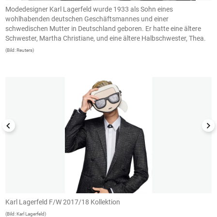
Modedesigner Karl Lagerfeld wurde 1933 als Sohn eines
E
wohlhabenden deutschen Geschäftsmannes und einer
L
schwedischen Mutter in Deutschland geboren. Er hatte eine ältere
s
Schwester, Martha Christiane, und eine ältere Halbschwester, Thea.
(B
(Bild: Reuters)
1/12
Karl Lagerfeld F/W 2017/18 Kollektion
K
(Bild: Karl Lagerfeld)
(B
1/10