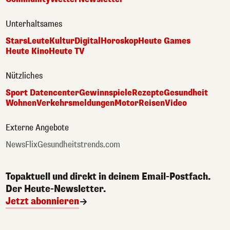
Unterhaltsames
Stars
Leute
Kultur
Digital
Horoskop
Heute Games
Heute Kino
Heute TV
Nützliches
Sport Datencenter
Gewinnspiele
Rezepte
Gesundheit
Wohnen
Verkehrsmeldungen
Motor
Reisen
Video
Externe Angebote
NewsFlix
Gesundheitstrends.com
Topaktuell und direkt in deinem Email-Postfach.
Der Heute-Newsletter.
Jetzt abonnieren