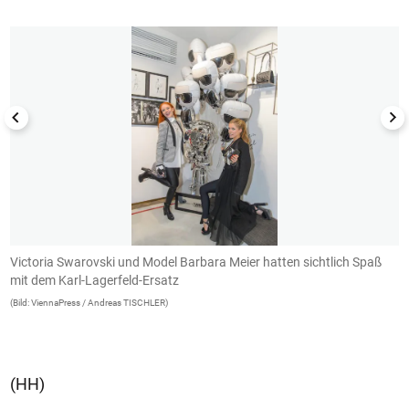
Victoria Swarovski und Model Barbara Meier hatten sichtlich Spaß
V
mit dem Karl-Lagerfeld-Ersatz
E
g
(Bild: ViennaPress / Andreas TISCHLER)
E
(B
(HH)