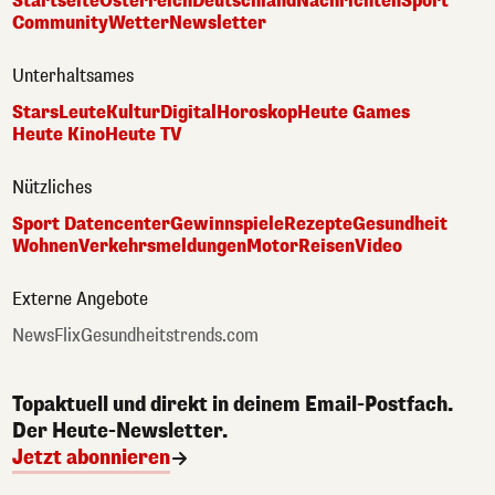
Startseite
Österreich
Deutschland
Nachrichten
Sport
Community
Wetter
Newsletter
Unterhaltsames
Stars
Leute
Kultur
Digital
Horoskop
Heute Games
Heute Kino
Heute TV
Nützliches
Sport Datencenter
Gewinnspiele
Rezepte
Gesundheit
Wohnen
Verkehrsmeldungen
Motor
Reisen
Video
Externe Angebote
NewsFlix
Gesundheitstrends.com
Topaktuell und direkt in deinem Email-Postfach.
Der Heute-Newsletter.
Jetzt abonnieren