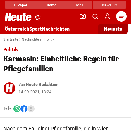
E-Paper
Immo
Jobs
NewsFlix
Arti
Österreich
Sport
Nachrichten
Neueste
Startseite
Nachrichten
Politik
Politik
Karmasin: Einheitliche Regeln für
Pflegefamilien
Von
Heute Redaktion
14.09.2021, 13:24
Teilen
Nach dem Fall einer Pflegefamilie, die in Wien