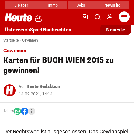
E-Paper
Immo
Jobs
NewsFlix
Arti
Österreich
Sport
Nachrichten
Neueste
Startseite
Gewinnen
Gewinnen
Karten für BUCH WIEN 2015 zu
gewinnen!
Von
Heute Redaktion
14.09.2021, 14:14
Teilen
Der Rechtsweg ist ausgeschlossen. Das Gewinnspiel