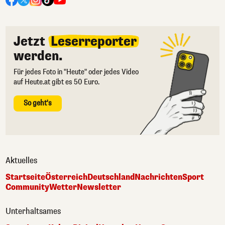
Jetzt
Leserreporter
werden.
Für jedes Foto in "Heute" oder jedes Video
auf Heute.at gibt es 50 Euro.
So geht's
Aktuelles
Startseite
Österreich
Deutschland
Nachrichten
Sport
Community
Wetter
Newsletter
Unterhaltsames