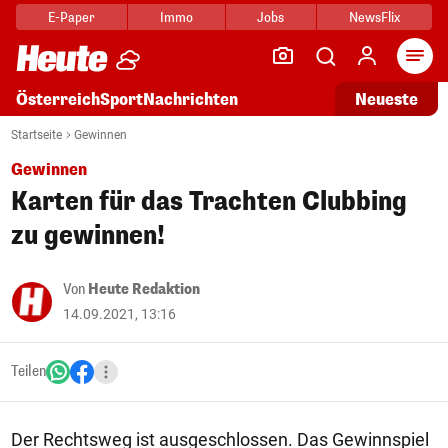
E-Paper
Immo
Jobs
NewsFlix
Arti
Österreich
Sport
Nachrichten
Neueste
Startseite
Gewinnen
Gewinnen
Karten für das Trachten Clubbing
zu gewinnen!
Von
Heute Redaktion
14.09.2021, 13:16
Teilen
Der Rechtsweg ist ausgeschlossen. Das Gewinnspiel