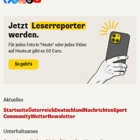
Jetzt
Leserreporter
werden.
Für jedes Foto in "Heute" oder jedes Video
auf Heute.at gibt es 50 Euro.
So geht's
Aktuelles
Startseite
Österreich
Deutschland
Nachrichten
Sport
Community
Wetter
Newsletter
Unterhaltsames