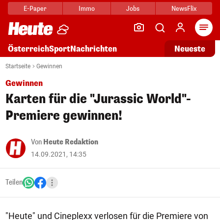
E-Paper
Immo
Jobs
NewsFlix
Arti
Österreich
Sport
Nachrichten
Neueste
Startseite
Gewinnen
Gewinnen
Karten für die "Jurassic World"-
Premiere gewinnen!
Von
Heute Redaktion
14.09.2021, 14:35
Teilen
"Heute" und Cineplexx verlosen für die Premiere von