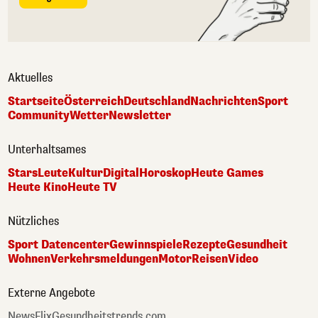
Aktuelles
Startseite
Österreich
Deutschland
Nachrichten
Sport
Community
Wetter
Newsletter
Unterhaltsames
Stars
Leute
Kultur
Digital
Horoskop
Heute Games
Heute Kino
Heute TV
Nützliches
Sport Datencenter
Gewinnspiele
Rezepte
Gesundheit
Wohnen
Verkehrsmeldungen
Motor
Reisen
Video
Externe Angebote
NewsFlix
Gesundheitstrends.com