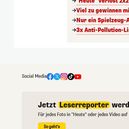
"Heute" verlost 2x2
Viel zu gewinnen m
Nur ein Spielzeug-
3x Anti-Pollution-L
Social Media
Jetzt
Leserreporter
werd
Für jedes Foto in "Heute" oder jedes Video auf
So geht's