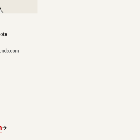
ote
ends.com
n