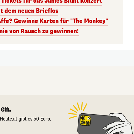
 Tickets für das James Blunt Konzert
it dem neuen Brieflos
Affe? Gewinne Karten für "The Monkey"
inie von Rausch zu gewinnen!
en.
 Heute.at gibt es 50 Euro.