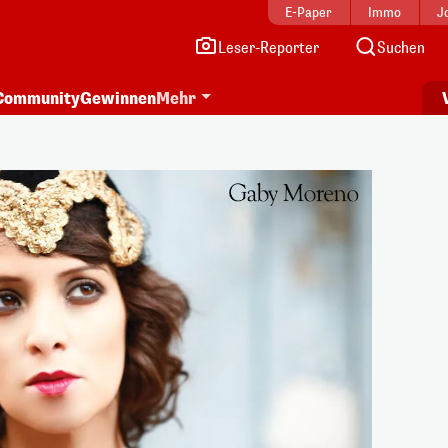
E-Paper
Immo
J
Leser-Reporter
Suchen
Community
Gewinnen
Mehr