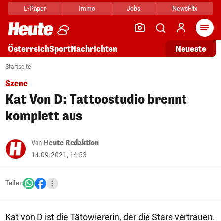
E-Paper
Immo
Jobs
NewsFlix
Arti
Österreich
Sport
Nachrichten
Neueste
Startseite
Szene
Kat Von D: Tattoostudio brennt
komplett aus
Von
Heute Redaktion
14.09.2021, 14:53
Teilen
Kat von D ist die Tätowiererin, der die Stars vertrauen.