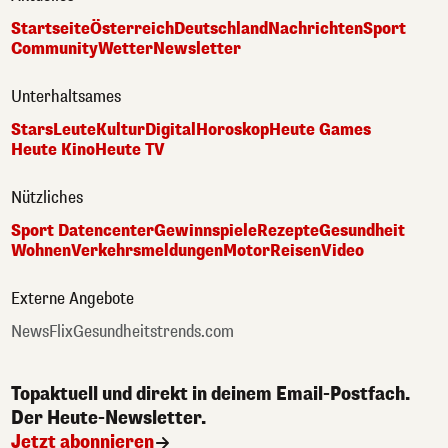
Startseite
Österreich
Deutschland
Nachrichten
Sport
Community
Wetter
Newsletter
Unterhaltsames
Stars
Leute
Kultur
Digital
Horoskop
Heute Games
Heute Kino
Heute TV
Nützliches
Sport Datencenter
Gewinnspiele
Rezepte
Gesundheit
Wohnen
Verkehrsmeldungen
Motor
Reisen
Video
Externe Angebote
NewsFlix
Gesundheitstrends.com
Topaktuell und direkt in deinem Email-Postfach.
Der Heute-Newsletter.
Jetzt abonnieren