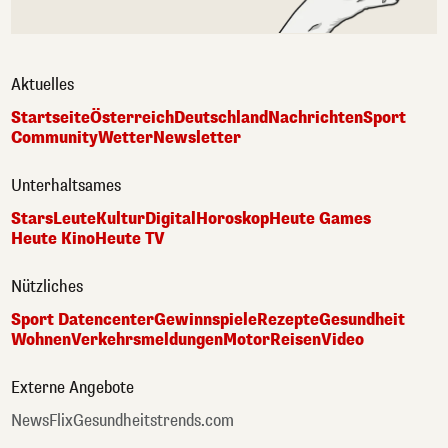
Aktuelles
Startseite
Österreich
Deutschland
Nachrichten
Sport
Community
Wetter
Newsletter
Unterhaltsames
Stars
Leute
Kultur
Digital
Horoskop
Heute Games
Heute Kino
Heute TV
Nützliches
Sport Datencenter
Gewinnspiele
Rezepte
Gesundheit
Wohnen
Verkehrsmeldungen
Motor
Reisen
Video
Externe Angebote
NewsFlix
Gesundheitstrends.com