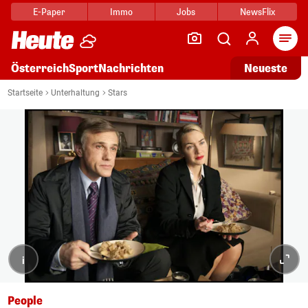
E-Paper
Immo
Jobs
NewsFlix
Arti
Österreich
Sport
Nachrichten
Neueste
Startseite
Unterhaltung
Stars
i
People