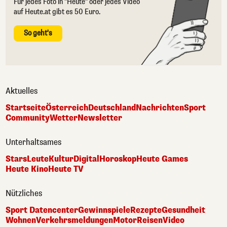
Für jedes Foto in "Heute" oder jedes Video
auf Heute.at gibt es 50 Euro.
So geht's
Aktuelles
Startseite
Österreich
Deutschland
Nachrichten
Sport
Community
Wetter
Newsletter
Unterhaltsames
Stars
Leute
Kultur
Digital
Horoskop
Heute Games
Heute Kino
Heute TV
Nützliches
Sport Datencenter
Gewinnspiele
Rezepte
Gesundheit
Wohnen
Verkehrsmeldungen
Motor
Reisen
Video