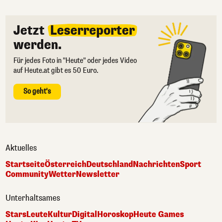
Jetzt
Leserreporter
werden.
Für jedes Foto in "Heute" oder jedes Video
auf Heute.at gibt es 50 Euro.
So geht's
Aktuelles
Startseite
Österreich
Deutschland
Nachrichten
Sport
Community
Wetter
Newsletter
Unterhaltsames
Stars
Leute
Kultur
Digital
Horoskop
Heute Games