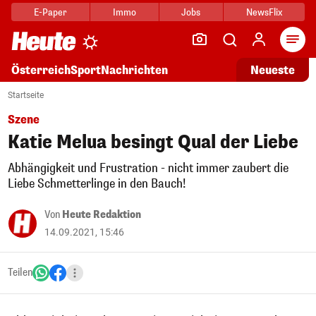
E-Paper
Immo
Jobs
NewsFlix
Arti
Österreich
Sport
Nachrichten
Neueste
Startseite
Szene
Katie Melua besingt Qual der Liebe
Abhängigkeit und Frustration - nicht immer zaubert die
Liebe Schmetterlinge in den Bauch!
Von
Heute Redaktion
14.09.2021, 15:46
Teilen