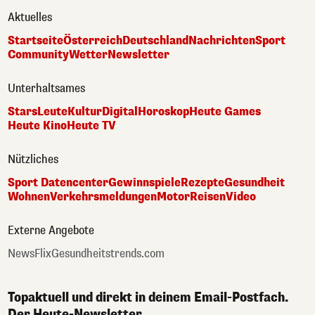
Aktuelles
Startseite
Österreich
Deutschland
Nachrichten
Sport
Community
Wetter
Newsletter
Unterhaltsames
Stars
Leute
Kultur
Digital
Horoskop
Heute Games
Heute Kino
Heute TV
Nützliches
Sport Datencenter
Gewinnspiele
Rezepte
Gesundheit
Wohnen
Verkehrsmeldungen
Motor
Reisen
Video
Externe Angebote
NewsFlix
Gesundheitstrends.com
Topaktuell und direkt in deinem Email-Postfach.
Der Heute-Newsletter.