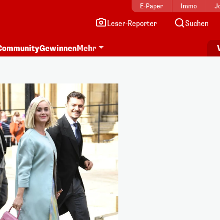
E-Paper
Immo
J
Leser-Reporter
Suchen
Community
Gewinnen
Mehr
i