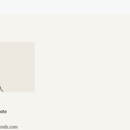
ote
ends.com