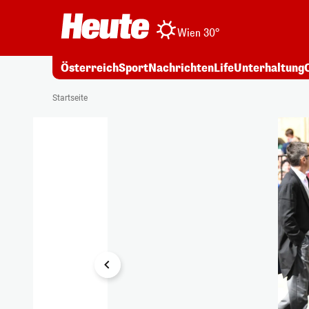
Wien 30°
Österreich
Sport
Nachrichten
Life
Unterhaltung
1/12
Startseite