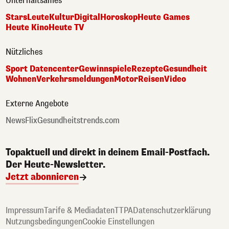
Unterhaltsames
Stars
Leute
Kultur
Digital
Horoskop
Heute Games
Heute Kino
Heute TV
Nützliches
Sport Datencenter
Gewinnspiele
Rezepte
Gesundheit
Wohnen
Verkehrsmeldungen
Motor
Reisen
Video
Externe Angebote
NewsFlix
Gesundheitstrends.com
Topaktuell und direkt in deinem Email-Postfach.
Der Heute-Newsletter.
Jetzt abonnieren
Impressum
Tarife & Mediadaten
TTPA
Datenschutzerklärung
Nutzungsbedingungen
Cookie Einstellungen