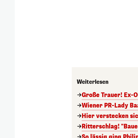
Weiterlesen
Große Trauer! Ex-O
Wiener PR-Lady Baa
Hier verstecken si
Ritterschlag! "Bau
So lässig ging Phi