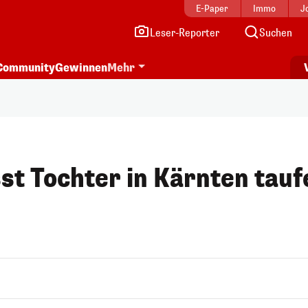
E-Paper
Immo
J
Leser-Reporter
Suchen
Community
Gewinnen
Mehr
st Tochter in Kärnten tauf