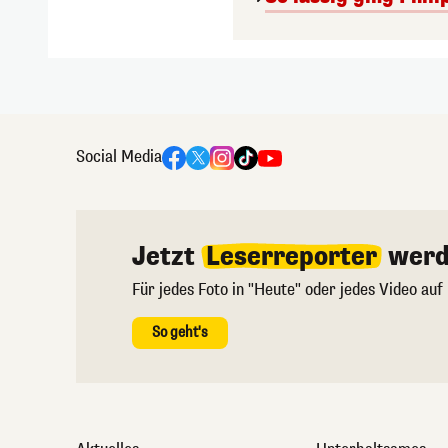
Social Media
Jetzt
Leserreporter
werd
Für jedes Foto in "Heute" oder jedes Video auf
So geht's