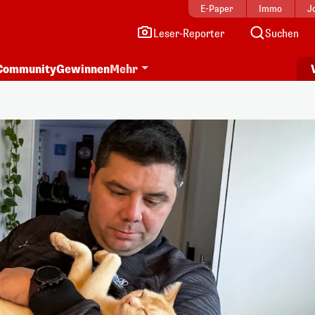
E-Paper
Immo
J
Leser-Reporter
Suchen
Community
Gewinnen
Mehr