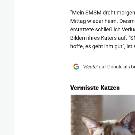
"Mein SMSM dreht morgens
Mittag wieder heim. Diesmal
erstattete schließlich Ver
Bildern ihres Katers auf. 
hoffe, es geht ihm gut", ist 
"Heute"
auf Google als
b
1/7
Vermisste Katzen