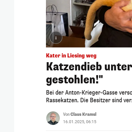
i
Kater in Liesing weg
Katzendieb unte
gestohlen!"
Bei der Anton-Krieger-Gasse vers
Rassekatzen. Die Besitzer sind verz
Von
Claus Kramsl
16.01.2025, 06:15