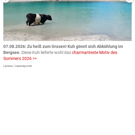
ch
07.08.2026: Zu heiß zum Grasen! Kuh gönnt sich Abkühlung im
0
Bergsee.
Diese Kuh lieferte wohl das
charmanteste Motiv des
S
Sommers 2026 >>
a
>
Larissa / Leserreporter
zV