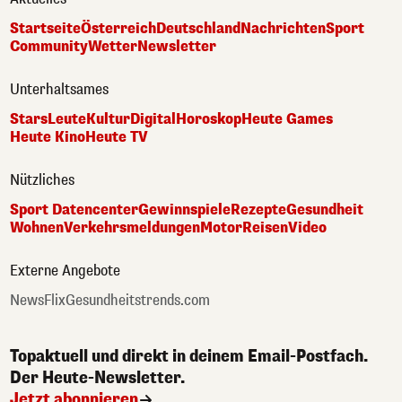
Startseite
Österreich
Deutschland
Nachrichten
Sport
Community
Wetter
Newsletter
Unterhaltsames
Stars
Leute
Kultur
Digital
Horoskop
Heute Games
Heute Kino
Heute TV
Nützliches
Sport Datencenter
Gewinnspiele
Rezepte
Gesundheit
Wohnen
Verkehrsmeldungen
Motor
Reisen
Video
Externe Angebote
NewsFlix
Gesundheitstrends.com
Topaktuell und direkt in deinem Email-Postfach.
Der Heute-Newsletter.
Jetzt abonnieren