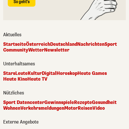
So geht's
Aktuelles
Startseite
Österreich
Deutschland
Nachrichten
Sport
Community
Wetter
Newsletter
Unterhaltsames
Stars
Leute
Kultur
Digital
Horoskop
Heute Games
Heute Kino
Heute TV
Nützliches
Sport Datencenter
Gewinnspiele
Rezepte
Gesundheit
Wohnen
Verkehrsmeldungen
Motor
Reisen
Video
Externe Angebote