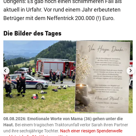
Übrigens: Es gab noch einen schlimmeren Fall als
aktuell in Urfahr. Vor rund einem Jahr erbeuteten
Betrüger mit dem Neffentrick 200.000 (!) Euro.
1/50
Die Bilder des Tages
m
08.08.2026: Emotionale Worte von Mama (36) gehen unter die
0
Haut.
Bei einem tragischen Traktorunfall verlor Sarah ihren Partner
B
und ihre sechsjährige Tochter.
Nach einer riesigen Spendenwelle
S