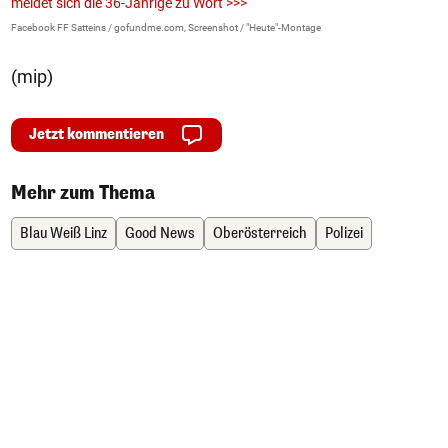
meldet sich die 36-Jährige zu Wort >>>
La
Facebook FF Satteins / gofundme.com, Screenshot / "Heute"-Montage
(mip)
Jetzt kommentieren
Mehr zum Thema
Blau Weiß Linz
Good News
Oberösterreich
Polizei