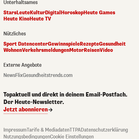
Unterhaltsames
Stars
Leute
Kultur
Digital
Horoskop
Heute Games
Heute Kino
Heute TV
Nützliches
Sport Datencenter
Gewinnspiele
Rezepte
Gesundheit
Wohnen
Verkehrsmeldungen
Motor
Reisen
Video
Externe Angebote
NewsFlix
Gesundheitstrends.com
Topaktuell und direkt in deinem Email-Postfach.
Der Heute-Newsletter.
Jetzt abonnieren
Impressum
Tarife & Mediadaten
TTPA
Datenschutzerklärung
Nutzungsbedingungen
Cookie Einstellungen