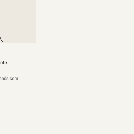
ote
ends.com