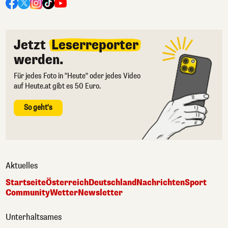
Jetzt
Leserreporter
werden.
Für jedes Foto in "Heute" oder jedes Video
auf Heute.at gibt es 50 Euro.
So geht's
Aktuelles
Startseite
Österreich
Deutschland
Nachrichten
Sport
Community
Wetter
Newsletter
Unterhaltsames