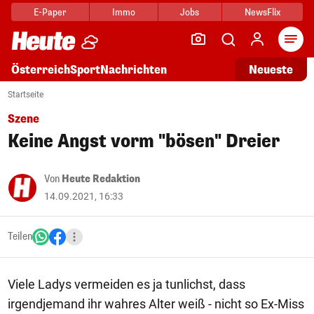
E-Paper
Immo
Jobs
NewsFlix
Arti
Österreich
Sport
Nachrichten
Neueste
Startseite
Szene
Keine Angst vorm "bösen" Dreier
Von
Heute Redaktion
14.09.2021, 16:33
Teilen
Viele Ladys vermeiden es ja tunlichst, dass
irgendjemand ihr wahres Alter weiß - nicht so Ex-Miss