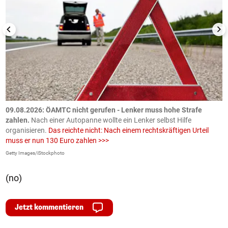
09.08.2026: ÖAMTC nicht gerufen - Lenker muss hohe Strafe
0
en
zahlen.
Nach einer Autopanne wollte ein Lenker selbst Hilfe
H
organisieren.
Das reichte nicht: Nach einem rechtskräftigen Urteil
u
muss er nun 130 Euro zahlen >>>
m
Getty Images/iStockphoto
Fa
(no)
Jetzt kommentieren