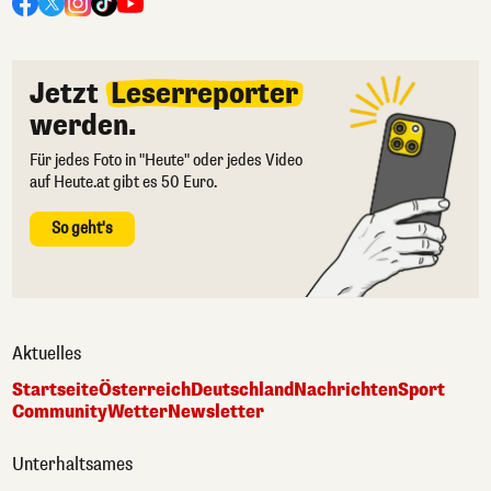
Jetzt
Leserreporter
werden.
Für jedes Foto in "Heute" oder jedes Video
auf Heute.at gibt es 50 Euro.
So geht's
Aktuelles
Startseite
Österreich
Deutschland
Nachrichten
Sport
Community
Wetter
Newsletter
Unterhaltsames