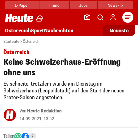
E-Paper
Immo
Jobs
NewsFlix
Arti
Österreich
Sport
Nachrichten
Neueste
Startseite
Österreich
Österreich
Keine Schweizerhaus-Eröffnung
ohne uns
Es schneite, trotzdem wurde am Dienstag im
Schweizerhaus (Leopoldstadt) auf den Start der neuen
Prater-Saison angestoßen.
Von
Heute Redaktion
14.09.2021, 13:52
Teilen