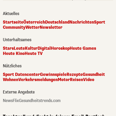
Aktuelles
Startseite
Österreich
Deutschland
Nachrichten
Sport
Community
Wetter
Newsletter
Unterhaltsames
Stars
Leute
Kultur
Digital
Horoskop
Heute Games
Heute Kino
Heute TV
Nützliches
Sport Datencenter
Gewinnspiele
Rezepte
Gesundheit
Wohnen
Verkehrsmeldungen
Motor
Reisen
Video
Externe Angebote
NewsFlix
Gesundheitstrends.com