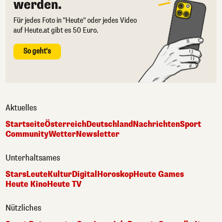
werden.
Für jedes Foto in "Heute" oder jedes Video
auf Heute.at gibt es 50 Euro.
So geht's
Aktuelles
Startseite
Österreich
Deutschland
Nachrichten
Sport
Community
Wetter
Newsletter
Unterhaltsames
Stars
Leute
Kultur
Digital
Horoskop
Heute Games
Heute Kino
Heute TV
Nützliches