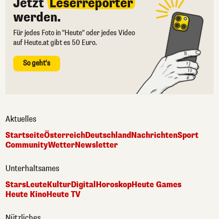
Jetzt
Leserreporter
werden.
Für jedes Foto in "Heute" oder jedes Video
auf Heute.at gibt es 50 Euro.
So geht's
Aktuelles
Startseite
Österreich
Deutschland
Nachrichten
Sport
Community
Wetter
Newsletter
Unterhaltsames
Stars
Leute
Kultur
Digital
Horoskop
Heute Games
Heute Kino
Heute TV
Nützliches