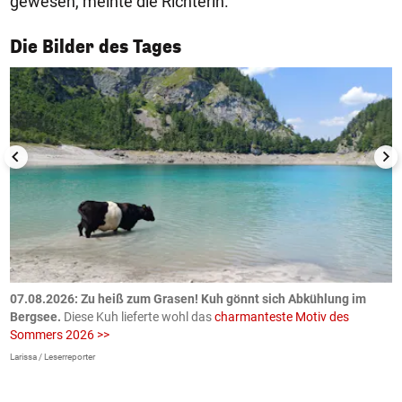
gewesen, meinte die Richterin.
1/50
Die Bilder des Tages
ch
07.08.2026: Zu heiß zum Grasen! Kuh gönnt sich Abkühlung im
0
Bergsee.
Diese Kuh lieferte wohl das
charmanteste Motiv des
S
Sommers 2026 >>
a
>
Larissa / Leserreporter
zV