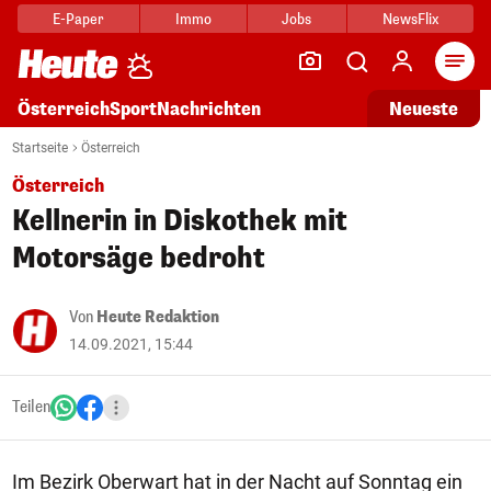
E-Paper
Immo
Jobs
NewsFlix
Arti
Österreich
Sport
Nachrichten
Neueste
Startseite
Österreich
Österreich
Kellnerin in Diskothek mit
Motorsäge bedroht
Von
Heute Redaktion
14.09.2021, 15:44
Teilen
Im Bezirk Oberwart hat in der Nacht auf Sonntag ein