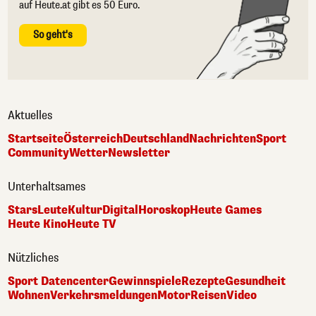
auf Heute.at gibt es 50 Euro.
So geht's
Aktuelles
Startseite
Österreich
Deutschland
Nachrichten
Sport
Community
Wetter
Newsletter
Unterhaltsames
Stars
Leute
Kultur
Digital
Horoskop
Heute Games
Heute Kino
Heute TV
Nützliches
Sport Datencenter
Gewinnspiele
Rezepte
Gesundheit
Wohnen
Verkehrsmeldungen
Motor
Reisen
Video