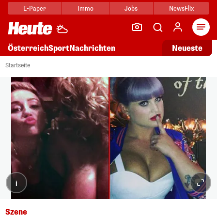
E-Paper
Immo
Jobs
NewsFlix
Arti
Österreich
Sport
Nachrichten
Neueste
Startseite
i
Szene