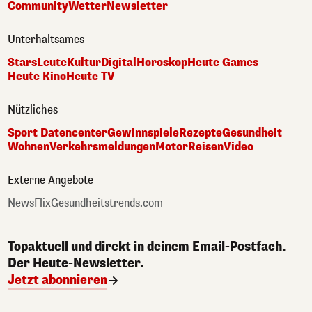
Community
Wetter
Newsletter
Unterhaltsames
Stars
Leute
Kultur
Digital
Horoskop
Heute Games
Heute Kino
Heute TV
Nützliches
Sport Datencenter
Gewinnspiele
Rezepte
Gesundheit
Wohnen
Verkehrsmeldungen
Motor
Reisen
Video
Externe Angebote
NewsFlix
Gesundheitstrends.com
Topaktuell und direkt in deinem Email-Postfach.
Der Heute-Newsletter.
Jetzt abonnieren