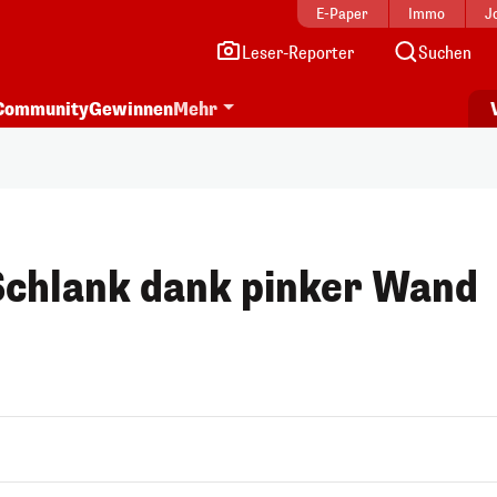
E-Paper
Immo
J
Leser-Reporter
Suchen
Community
Gewinnen
Mehr
Schlank dank pinker Wand