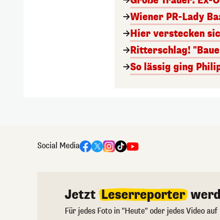
Große Trauer! Ex-O
Wiener PR-Lady Baa
Hier verstecken si
Ritterschlag! "Bau
So lässig ging Phi
Social Media
Jetzt
Leserreporter
werd
Für jedes Foto in "Heute" oder jedes Video auf