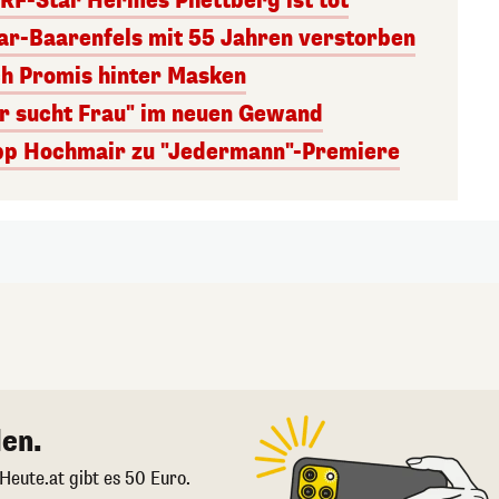
RF-Star Hermes Phettberg ist tot
r-Baarenfels mit 55 Jahren verstorben
ch Promis hinter Masken
er sucht Frau" im neuen Gewand
lipp Hochmair zu "Jedermann"-Premiere
en.
 Heute.at gibt es 50 Euro.