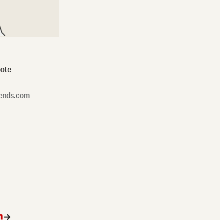
ote
ends.com
n