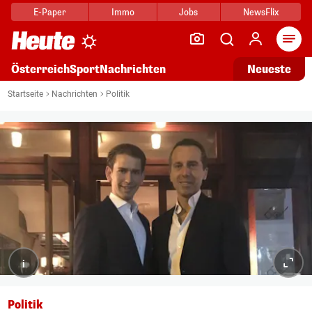
E-Paper
Immo
Jobs
NewsFlix
Arti
Österreich
Sport
Nachrichten
Neueste
Startseite
Nachrichten
Politik
i
Politik