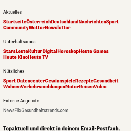
Aktuelles
Startseite
Österreich
Deutschland
Nachrichten
Sport
Community
Wetter
Newsletter
Unterhaltsames
Stars
Leute
Kultur
Digital
Horoskop
Heute Games
Heute Kino
Heute TV
Nützliches
Sport Datencenter
Gewinnspiele
Rezepte
Gesundheit
Wohnen
Verkehrsmeldungen
Motor
Reisen
Video
Externe Angebote
NewsFlix
Gesundheitstrends.com
Topaktuell und direkt in deinem Email-Postfach.