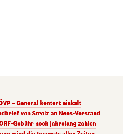
ÖVP – General kontert eiskalt
andbrief von Strolz an Neos-Vorstand
 ORF-Gebühr noch jahrelang zahlen
ng wird die teuerste aller Zeiten