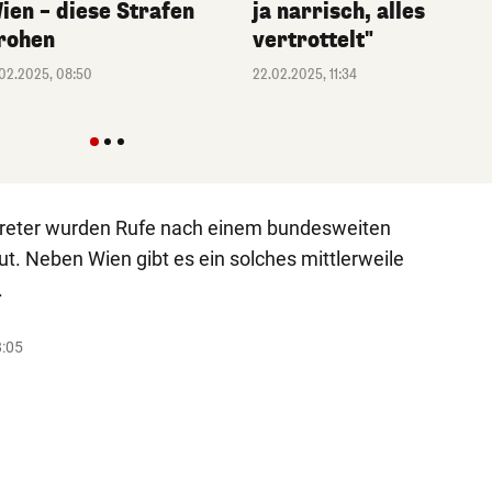
ien – diese Strafen
ja narrisch, alles
rohen
vertrottelt"
.02.2025, 08:50
22.02.2025, 11:34
rtreter wurden Rufe nach einem bundesweiten
t. Neben Wien gibt es ein solches mittlerweile
.
8:05