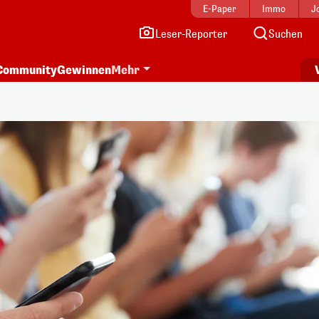
E-Paper
Immo
J
Leser-Reporter
Suchen
Community
Gewinnen
Mehr