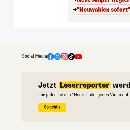
"Neuwahlen sofort" 
Social Media
Jetzt
Leserreporter
werd
Für jedes Foto in "Heute" oder jedes Video auf
So geht's