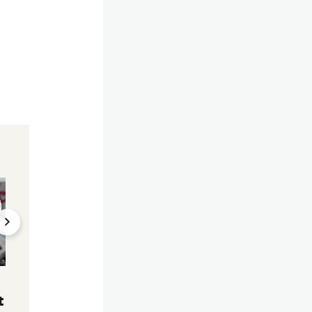
Verbot in Wien fixiert
Schul-Diskussion
Handy-Horror in
Großes Suchtpoten
Schulen – "Happy
Das sagt Expertin
Slapping" und Mobbing
Handyverbot
19.02.2025, 21:32
21.02.2025, 06:00
t