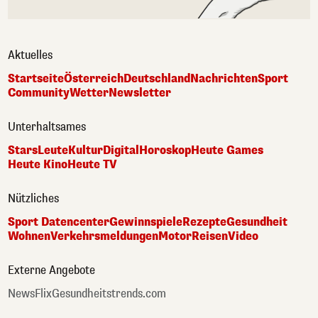
Aktuelles
Startseite
Österreich
Deutschland
Nachrichten
Sport
Community
Wetter
Newsletter
Unterhaltsames
Stars
Leute
Kultur
Digital
Horoskop
Heute Games
Heute Kino
Heute TV
Nützliches
Sport Datencenter
Gewinnspiele
Rezepte
Gesundheit
Wohnen
Verkehrsmeldungen
Motor
Reisen
Video
Externe Angebote
NewsFlix
Gesundheitstrends.com