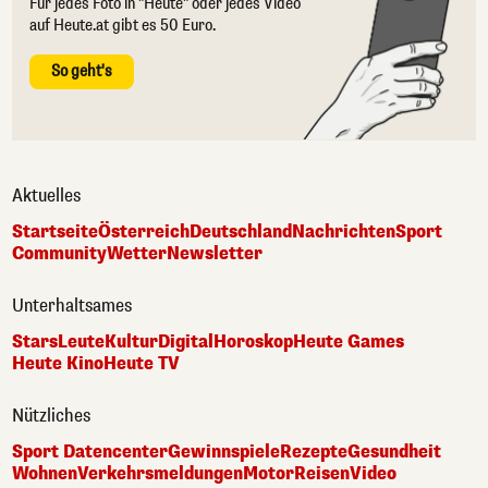
Für jedes Foto in "Heute" oder jedes Video
auf Heute.at gibt es 50 Euro.
So geht's
Aktuelles
Startseite
Österreich
Deutschland
Nachrichten
Sport
Community
Wetter
Newsletter
Unterhaltsames
Stars
Leute
Kultur
Digital
Horoskop
Heute Games
Heute Kino
Heute TV
Nützliches
Sport Datencenter
Gewinnspiele
Rezepte
Gesundheit
Wohnen
Verkehrsmeldungen
Motor
Reisen
Video